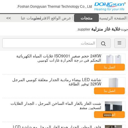
Foshan Dongyuan Thermal Technology Co., Ltd.
الصفحة الرئيسية
منتجات
عرض الواقع الافتراضي
معلومات عنا
>>
غلاية غاز منزلية
جودة
supplier.
24KW حجم صغير ISO9001 غلايات المياه الكهربائية
التحكم في درجة الحرارة غازات كومبي
اتصل بنا
شاشة LED بيضاء رمادية الجدار معلقة كومبي المرجل
32KW توفير الطاقة
اتصل بنا
شنت الغاز بالغاز الماء الساخن المرجل ، الجدار الغلايات
لتسخين مشع
اتصل بنا
فاخر المظهر الجدار هونغ الغاز المرجل مع شاشة LCD