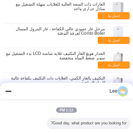
الغازات ذات السعة العالية للغلايات سهلة التشغيل مع
مبادل حراري واحد
اتصل بنا
مرجل غاز عمودي عالي الكفاءة ، غاز البترول المسال
Combi Boiler لغرفة التدفئة
اتصل بنا
الجدار هونغ الغاز التكثيف غلاية شاشة LCD بدء التشغيل مع
سوبر ضغط المياه منخفضة
اتصل بنا
التكثيف بالغاز الكمي، الغلايات ذات التكثيف بكفاءة عالية
للمياه الساخنة
اتصل بنا
Lee
انخفاض الضوضاء الغاز تكاثف المرجل تلقائيا السيطرة 740
* 430 * 320 الأبعاد
1:12 PM
اتصل بنا
Good day, what product are you looking for?
توفير الطاقة الغاز التكثيف بالغلايات ، الغاز سخان المياه
المرجل العرض الرقمي