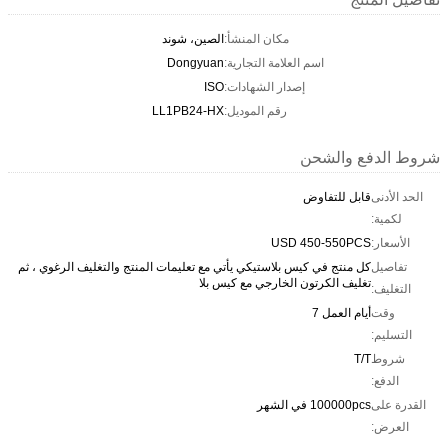
مكان المنشأ:
الصين، شوند
اسم العلامة التجارية:
Dongyuan
إصدار الشهادات:
ISO
رقم الموديل:
LL1PB24-HX
شروط الدفع والشحن
الحد الأدنى
قابل للتفاوض
لكمية:
الأسعار:
USD 450-550PCS
تفاصيل
كل منتج في كيس بلاستيكي يأتي مع تعليمات المنتج والتغليف الرغوي ، ثم
تغليف الكرتون الخارجي مع كيس بلا
التغليف:
وقت
أيام العمل 7
التسليم:
شروط
T/T
الدفع:
القدرة على
100000pcs في الشهر
العرض: