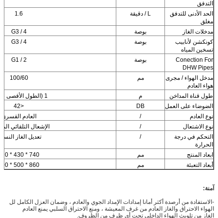
التدفق
الحد الأدنى للتدفق
L / دقيقة
1.6
مغلق
مدخلات الغاز
بوصة
G3 / 4
كونكشن لأنابيب
بوصة
G3 / 4
تسخين المياه
Conection For
بوصة
G1 / 2
DHW Pipes
مدخل الهواء / مجرى
مم
100/60
هواء العادم
طول قناة المداخن
م
1 (الطول الأقصى 3 متر)
الضوضاء على العمل
DB
<42
نوع العادم
/
العادم القسري
نوع الاشتعال
/
الإشعال التلقائي المت
التحكم في درجة
/
تعديل الغاز النسب
الحرارة
ابعاد المنتج
مم
740 * 430 * 320
أبعاد التعبئة
مم
860 * 500 * 400
آمنة:
-الاستفادة من أرصدة أكثر أمانا إمدادات الإمداد الجوي والعادم ، وضمان العزل الكامل لل
الهواء الاحتراق والغاز العادم من غرف المعيشة ، ومنع الاحتراق السلبي يمنع العادم
الغاز من تلويث الهواء الداخلي تحت أي ظرف من الظروف.