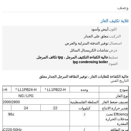
وصف
غلاية تكثيف الغاز
اللون:
أبيض وأسود
التركيب:
معلق على الجدار
استعمال:
توفير التدفئة المنزلية والعرض
عرض:
شاشات الكريستال السائل
عالية الكفاءة التكثيف المرجل ، lpg تكاثف المرجل
تسليط
,
lpg condensing boiler
الضوء:
عالية الكفاءة للغلايات الغاز ، توفير الطاقة المرجل الجدار معلق
التاريخ الفني
نموذج
وحدة
LL1PB22-H *
LL1PB24-H *
6-H *
نوع الغاز
NG / LPG
تصنيف ضغط الغاز
السلطة الفلسطينية
2000/2800
تقدير حرارة الانتاج
كيلووات
22
24
Effciency تحت
٪
≥96
مدخلات الحرارة
المقدرة
مزود الطاقة
/
AC220-50Hz