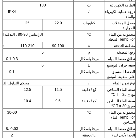
الطاقة الكهربائية
ث
130
درجة حماية الكهرباء
/
IPX4
والماء
معدل المدخلات
كيلووات
22.9
25
1
الحرارية
مجموعة من الماء
℃
الرادياتير: 30-80 ، التدفئة الأرضية: 30-60
Temp.For التدفئة
منطقة التدفئة
㎡
90-190
110-210
30
رفع المضخة
م
5
نطاق ضغط المياه
ميجا باسكال
0.1-0.3
سعة خزان التوسيع
L
6
الضغط المسبق
ميجا باسكال
0.1
على سفينة التوسع
نوع تدوير الماء
/
محكم التداول القس
سعة الماء الساخن
كغ / دقيقة
11.5
12.5
5
مع △ T = 25 ℃
سعة الماء الساخن
كغ / دقيقة
9.6
10.4
3
مع △ T = 30 ℃
مجموعة من الماء
℃
30-60
Temp.For الماء
الساخن
نطاق ضغط المياه
ميجا باسكال
0،03-،8
الحد الأدنى لبدء
L / دقيقة
2