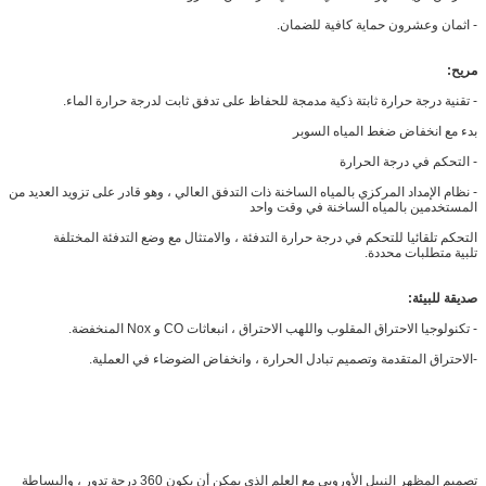
- اثمان وعشرون حماية كافية للضمان.
مريح:
- تقنية درجة حرارة ثابتة ذكية مدمجة للحفاظ على تدفق ثابت لدرجة حرارة الماء.
بدء مع انخفاض ضغط المياه السوبر
- التحكم في درجة الحرارة
- نظام الإمداد المركزي بالمياه الساخنة ذات التدفق العالي ، وهو قادر على تزويد العديد من
المستخدمين بالمياه الساخنة في وقت واحد
التحكم تلقائيا للتحكم في درجة حرارة التدفئة ، والامتثال مع وضع التدفئة المختلفة
تلبية متطلبات محددة.
صديقة للبيئة:
- تكنولوجيا الاحتراق المقلوب واللهب الاحتراق ، انبعاثات CO و Nox المنخفضة.
-الاحتراق المتقدمة وتصميم تبادل الحرارة ، وانخفاض الضوضاء في العملية.
تصميم المظهر النبيل الأوروبي مع العلم الذي يمكن أن يكون 360 درجة تدور ، والبساطة