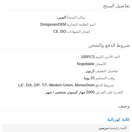
تفاصيل المنتج
مكان المنشأ:
الصين
اسم العلامة التجارية:
Dongyuan/OEM
إصدار الشهادات:
CE, ISO
شروط الدفع والشحن
الحد الأدنى لكمية:
100PCS
الأسعار:
Nogotiable
تفاصيل التغليف:
كرتون
وقت التسليم:
25 يوما
شروط الدفع:
L/C، D/A، D/P، T/T، Western Union، MoneyGram
القدرة على العرض:
5000 جهاز كمبيوتر شخصى / شهر
وصف
غلاية كهربائية
كلمة رئيسية:
مرسى