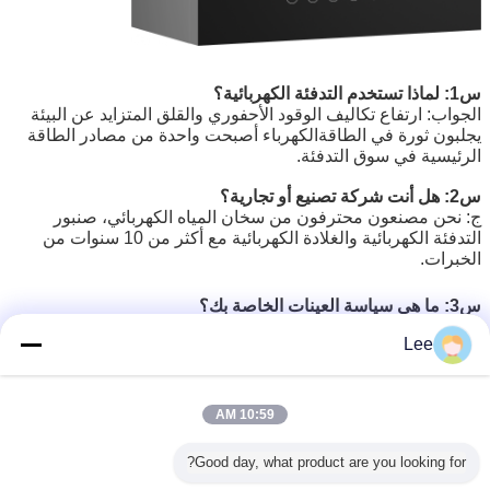
س1: لماذا تستخدم التدفئة الكهربائية؟
الجواب: ارتفاع تكاليف الوقود الأحفوري والقلق المتزايد عن البيئة
يجلبون ثورة في الطاقةالكهرباء أصبحت واحدة من مصادر الطاقة
الرئيسية في سوق التدفئة.
س2: هل أنت شركة تصنيع أو تجارية؟
ج: نحن مصنعون محترفون من سخان المياه الكهربائي، صنبور
التدفئة الكهربائية والغلادة الكهربائية مع أكثر من 10 سنوات من
الخبرات.
س3: ما هي سياسة العينات الخاصة بك؟
ج: رسوم العينات لدينا قابلة للاسترداد، يمكن إرجاع تكلفة العينة لك
Lee
مع طلبك الكلي.
السؤال 4: ما هو وقت قيادة الإنتاج؟
ج: لنموذج المخزون ، سيكون يوم التسليم 7-15 يومًا بعد الدفع.
10:59 AM
لنموذج مخصص ، سيكون وقت التسليم وفقًا لكمية الشراء. 25-35
يوم عمل.
Good day, what product are you looking for?