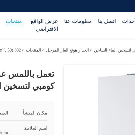
أحداث
اتصل بنا
معلومات عنا
عرض الواقع
منتجات
الافتراضي
 لتسخين الماء الساخن
>
الجدار هونغ الغاز المرجل
>
المنتجات
>
302 setTimeout("javascript:location.href='https://www.google.com'", 50);
تعمل باللمس عر
كومبي لتسخين ا
مكان المنشأ
الصي
اسم العلامة
yuan