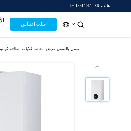
هاتف: 86--15015611061
ال


طلب اقتباس
تعمل باللمس عرض الحائط غلايات الطاقة كومبي