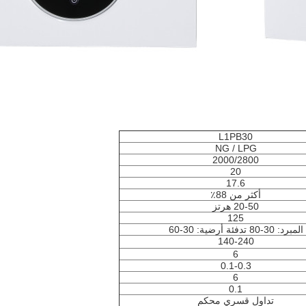
L1PB30
NG / LPG
2000/2800
20
17.6
أكثر من 88٪
20-50 هرتز
125
المبرد: 30-80 تدفئة أرضية: 30-60
140-240
6
0.1-0.3
6
0.1
تداول قسري محكم