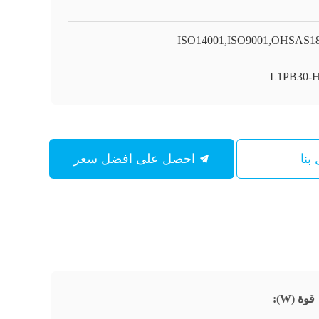
ISO14001,ISO9001,OHSAS1
L1PB30-
بنا
احصل على افضل سعر
قوة (W):