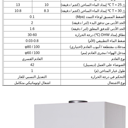
△ T = 25 ℃ إمداد الماء الساخن (كجم / دقيقة)
10
13
△ T = 30 ℃ إمداد الماء الساخن (كجم / دقيقة)
8.3
10.8
الضغط المسبق لوعاء التمدد (Mpa)
0.1
الحد الأدنى من تدفق البدء (لتر / دقيقة)
2
الحد الأدنى للتدفق المغلق (لتر / دقيقة)
1.6
نطاق إمداد DHW (℃) درجة الحرارة
30-60
ضغط الماء التطبيقي (الأم)
0.03-0.8
مدخلات مقتطعة / أنبوب العادم (اختياري)
φ80 / 100
مدخل الهواء / مجرى العادم (مم)
φ60 / 100
نوع العادم
العادم القسري
الضوضاء على العمل (ديسيبل)
42
طول غبار المداخن (م)
1
التحكم في درجة الحرارة
التعديل النسبي للغاز
نوع الاشتعال
اشعال اوتوماتيكي متكامل