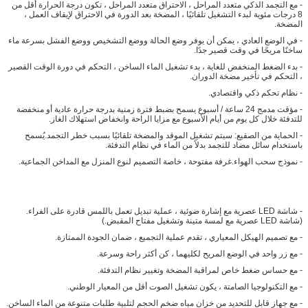
- مع التجمد الذكي متعدد المراحل ، الاحتراق متعدد المراحل ، تكون درجة الحرارة أقل من
8 درجات مئوية لبدء التشغيل تلقائيًا ، المضخة بعد الدورة في الاحتراق لإيقاف العمل ،
المضخة.
- في الوضع العادي ، يمكن أن يوفر وضع الحالة ووضع التشخيص ووضع الفشل بسرعة ماء
ساخنًا مريحًا في وقت قصير جدًا.
- بدء الضغط المنخفض للغاية ، بدء تشغيل الماء الساخن ، التحكم في دورة الوقت القصير
، التحكم في تأخير مضخة الدوران.
- نظام تحكم ذكي واقتصادي.
- مؤقت مدمج 24 ساعة / أسبوع يسمح بضبط فترة زمنية بدرجة حرارة عادية أو منخفضة
للتدفئة خلال كل يوم من أيام الأسبوع مع مزايا الراحة وانخفاض استهلاك الغاز.
- الحماية من الصقيع: سيتم تشغيل الموقد والمضخة تلقائيًا بسبب خطر التجمد.يُسمح
باستخدام سائل مضاد للتجمد بدلاً من الماء في نظام التدفئة.
- نموذج سحب الهواء.غرفة مفتوحة ، خاصة التصميم لنوع المنزل مع المداخن الجماعية.
- شاشة LED عصرية مع إشارة ضوئية ، عملية تبديل تعمل باللمس قادرة على الفراء.
(شاشة LED عصرية مع لمسة متينة وتشغيل مفتاح المقبض.)
- مع تصميم الهيكل المعياري ، تقدم عملية التجميع ، ضمان الجودة الممتازة.
- مع زر واحد في الوضع المريح لكليهما ، كن أكثر راحة وسرعة.
- مع حساس ضغط خاص لمراقبة المضخة وتغيير نظام التدفئة.
- مع التكنولوجيا الصامتة ، يكون تشغيل الصوت أقل من المعيار الوطني.
- مع جهاز قابل للتحديد من خزان مياه ضخم الحجم لتلبية طلبات متنوعة من الماء الساخن.