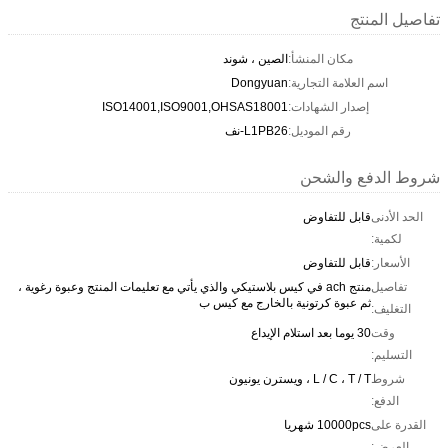
تفاصيل المنتج
مكان المنشأ:
الصين ، شوند
اسم العلامة التجارية:
Dongyuan
إصدار الشهادات:
ISO14001,ISO9001,OHSAS18001
رقم الموديل:
L1PB26-نف
شروط الدفع والشحن
الحد الأدنى
قابل للتفاوض
لكمية:
الأسعار:
قابل للتفاوض
تفاصيل
منتج ach في كيس بلاستيكي والذي يأتي مع تعليمات المنتج وعبوة رغوية ،
ثم عبوة كرتونية بالخارج مع كيس ب
التغليف:
وقت
30 يوما بعد استلام الإيداع
التسليم:
شروط
L / C ، T / T ، ويسترن يونيون
الدفع:
القدرة على
10000pcs شهريا
العرض: