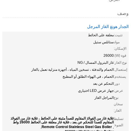
وصف
الجدار هونغ الغاز المرجل
تثبيت:
معلقة على الحائط
مواد
ستانلس ستيل
الإسكان:
قوة (W):
26000
نوع الغاز:
غاز البترول المسال / NG
إستعمال:
الحمام والتدفئة ، تسخين المياه ، أجهزة منزلية تعمل بالغاز
يستخدم:
الحمام ، في الهواء الطلق أو المطبخ
دور:
التحكم عن بعد
عرض:
جهاز عرض LED اختياري
نوع
المراجل الغاز
سخان
الغاز:
غلاية غاز من الفولاذ المقاوم للصدأ مثبتة على الحائط ، غلاية غاز من الفولاذ
تسليط
المقاوم للصدأ للتحكم عن بعد ، غلاية غاز معلقة على الحائط 26000 واط
الضوء:
Remote Control Stainless Steel Gas Boiler
,
,