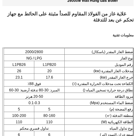
26000w Wall Hung Gas Boiler
غلاية غاز من الفولاذ المقاوم للصدأ مثبتة على الحائط مع جهاز
تحكم عن بعد للتدفئة
معلومات تقنية
ضغط الغاز المقدر (باسكال)
2000/2800
نوع الغاز
NG / LPG
رقم الموديل
L1PB20
L1PB26
مدخلات الغاز المقدرة (kw)
20
26
خرج الغاز المقدر (kw)
17.6
23.1
الكفاءة تحت مدخلات الحرارة المقدرة (٪)
فوق 88٪
نطاق درجة حرارة تسخين المياه ()
المبرد: 30-80 تدفئة أرضية: 30-60
مزود الطاقة
20-50 هرتز
ضغط الماء المستخدم (Mpa)
0.1-0.3
رفع المضخة (م)
5
5
منطقة التدفئة (㎡)
80-160
100-200
الطاقة الكهربائية (W)
110
110
نوع تداول المياه
تداول قسري محكم
سعة خزان التمدد (لتر)
6
6